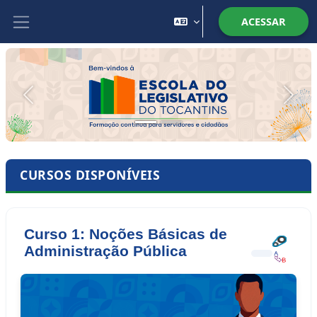
Ir para o conteúdo principal
ACESSAR
Painel lateral
Anterior
Próx
CURSOS DISPONÍVEIS
Curso 1: Noções Básicas de
Administração Pública